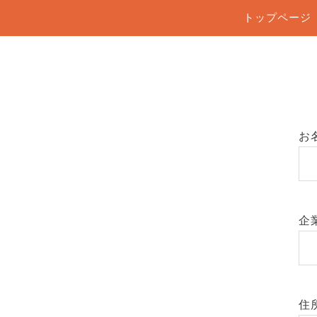
トップページ
お
企
住